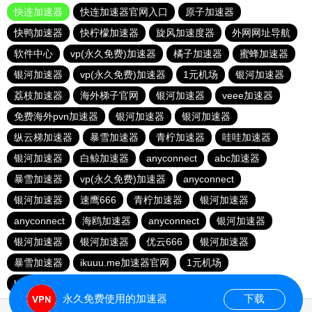
快连加速器
快连加速器官网入口
原子加速器
快鸭加速器
快柠檬加速器
旋风加速度器
外网网址导航
软件中心
vp(永久免费)加速器
橘子加速器
蜜蜂加速器
银河加速器
vp(永久免费)加速器
1元机场
银河加速器
荔枝加速器
海外梯子官网
银河加速器
veee加速器
免费海外pvn加速器
银河加速器
银河加速器
纵云梯加速器
暴雪加速器
青柠加速器
哇哇加速器
银河加速器
白鲸加速器
anyconnect
abc加速器
暴雪加速器
vp(永久免费)加速器
anyconnect
银河加速器
速鹰666
青柠加速器
银河加速器
anyconnect
海鸥加速器
anyconnect
银河加速器
银河加速器
银河加速器
优云666
银河加速器
暴雪加速器
ikuuu.me加速器官网
1元机场
hammer加速器
永久免费使用的加速器
下载