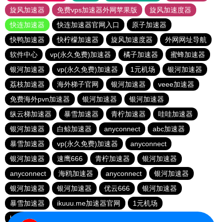
旋风加速器
免费vps加速器外网苹果版
旋风加速度器
快连加速器
快连加速器官网入口
原子加速器
快鸭加速器
快柠檬加速器
旋风加速度器
外网网址导航
软件中心
vp(永久免费)加速器
橘子加速器
蜜蜂加速器
银河加速器
vp(永久免费)加速器
1元机场
银河加速器
荔枝加速器
海外梯子官网
银河加速器
veee加速器
免费海外pvn加速器
银河加速器
银河加速器
纵云梯加速器
暴雪加速器
青柠加速器
哇哇加速器
银河加速器
白鲸加速器
anyconnect
abc加速器
暴雪加速器
vp(永久免费)加速器
anyconnect
银河加速器
速鹰666
青柠加速器
银河加速器
anyconnect
海鸥加速器
anyconnect
银河加速器
银河加速器
银河加速器
优云666
银河加速器
暴雪加速器
ikuuu.me加速器官网
1元机场
hammer加速器