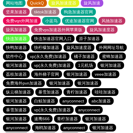
网站地图
QuickQ
旋风加速度器
旋风加速
坚果加速器
tiktok加速器
狗急加速器官网
免费vqn外网加速
小蓝鸟
优途加速器官网
风驰加速器
旋风加速器
免费vps加速器外网苹果版
旋风加速度器
快连加速器
快连加速器官网入口
原子加速器
快鸭加速器
快柠檬加速器
旋风加速度器
外网网址导航
软件中心
vp(永久免费)加速器
橘子加速器
蜜蜂加速器
银河加速器
vp(永久免费)加速器
1元机场
银河加速器
荔枝加速器
海外梯子官网
银河加速器
veee加速器
免费海外pvn加速器
银河加速器
银河加速器
纵云梯加速器
暴雪加速器
青柠加速器
哇哇加速器
银河加速器
白鲸加速器
anyconnect
abc加速器
暴雪加速器
vp(永久免费)加速器
anyconnect
银河加速器
速鹰666
青柠加速器
银河加速器
anyconnect
海鸥加速器
anyconnect
银河加速器