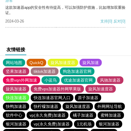
游客
这款加速器app的安全性有待提高，可以加强防护措施，比如增加双重验
证。
2024-03-26
支持
[0]
反对
[0]
友情链接
网站地图
QuickQ
旋风加速度器
旋风加速
坚果加速器
tiktok加速器
狗急加速器官网
免费vqn外网加速
小蓝鸟
优途加速器官网
风驰加速器
旋风加速器
免费vps加速器外网苹果版
旋风加速度器
快连加速器
快连加速器官网入口
原子加速器
快鸭加速器
快柠檬加速器
旋风加速度器
外网网址导航
软件中心
vp(永久免费)加速器
橘子加速器
蜜蜂加速器
银河加速器
vp(永久免费)加速器
1元机场
银河加速器