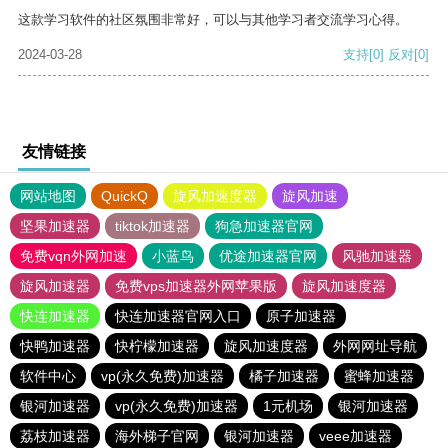
这款学习软件的社区氛围非常好，可以与其他学习者交流学习心得。
2024-03-28
支持
[0]
反对
[0]
友情链接
网站地图
QuickQ
旋风加速度器
旋风加速
坚果加速器
tiktok加速器
狗急加速器官网
免费vqn外网加速
小蓝鸟
优途加速器官网
风驰加速器
旋风加速器
免费vps加速器外网苹果版
旋风加速度器
快连加速器
快连加速器官网入口
原子加速器
快鸭加速器
快柠檬加速器
旋风加速度器
外网网址导航
软件中心
vp(永久免费)加速器
橘子加速器
蜜蜂加速器
银河加速器
vp(永久免费)加速器
1元机场
银河加速器
荔枝加速器
海外梯子官网
银河加速器
veee加速器