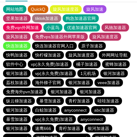
网站地图
QuickQ
旋风加速度器
旋风加速
坚果加速器
tiktok加速器
狗急加速器官网
免费vqn外网加速
小蓝鸟
优途加速器官网
风驰加速器
旋风加速器
免费vps加速器外网苹果版
旋风加速度器
快连加速器
快连加速器官网入口
原子加速器
快鸭加速器
快柠檬加速器
旋风加速度器
外网网址导航
软件中心
vp(永久免费)加速器
橘子加速器
蜜蜂加速器
银河加速器
vp(永久免费)加速器
1元机场
银河加速器
荔枝加速器
海外梯子官网
银河加速器
veee加速器
免费海外pvn加速器
银河加速器
银河加速器
纵云梯加速器
暴雪加速器
青柠加速器
哇哇加速器
银河加速器
白鲸加速器
anyconnect
abc加速器
暴雪加速器
vp(永久免费)加速器
anyconnect
银河加速器
速鹰666
青柠加速器
银河加速器