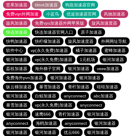
坚果加速器
tiktok加速器
狗急加速器官网
免费vqn外网加速
小蓝鸟
优途加速器官网
风驰加速器
旋风加速器
免费vps加速器外网苹果版
旋风加速度器
快连加速器
快连加速器官网入口
原子加速器
快鸭加速器
快柠檬加速器
旋风加速度器
外网网址导航
软件中心
vp(永久免费)加速器
橘子加速器
蜜蜂加速器
银河加速器
vp(永久免费)加速器
1元机场
银河加速器
荔枝加速器
海外梯子官网
银河加速器
veee加速器
免费海外pvn加速器
银河加速器
银河加速器
纵云梯加速器
暴雪加速器
青柠加速器
哇哇加速器
银河加速器
白鲸加速器
anyconnect
abc加速器
暴雪加速器
vp(永久免费)加速器
anyconnect
银河加速器
速鹰666
青柠加速器
银河加速器
anyconnect
海鸥加速器
anyconnect
银河加速器
银河加速器
银河加速器
优云666
银河加速器