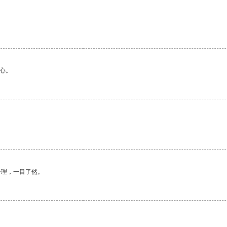
心。
合理，一目了然。