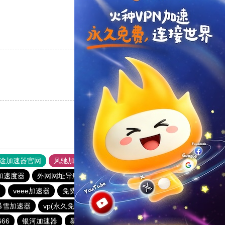
支持
[0]
反对
[0]
支持
[0]
反对
[0]
途加速器官网
风驰加速器
旋风加速器
加速度器
外网网址导航
软件中心
vp(永久免费)加速器
器
veee加速器
免费海外pvn加速器
银河加速器
暴雪加速器
vp(永久免费)加速器
anyconnect
银河加速器
66
银河加速器
暴雪加速器
ikuuu.me加速器官网