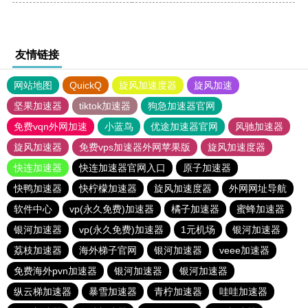
友情链接
网站地图
QuickQ
旋风加速度器
旋风加速
坚果加速器
tiktok加速器
狗急加速器官网
免费vqn外网加速
小蓝鸟
优途加速器官网
风驰加速器
旋风加速器
免费vps加速器外网苹果版
旋风加速度器
快连加速器
快连加速器官网入口
原子加速器
快鸭加速器
快柠檬加速器
旋风加速度器
外网网址导航
软件中心
vp(永久免费)加速器
橘子加速器
蜜蜂加速器
银河加速器
vp(永久免费)加速器
1元机场
银河加速器
荔枝加速器
海外梯子官网
银河加速器
veee加速器
免费海外pvn加速器
银河加速器
银河加速器
纵云梯加速器
暴雪加速器
青柠加速器
哇哇加速器