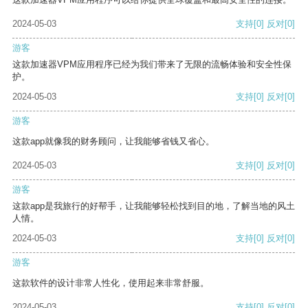
2024-05-03
支持
[0]
反对
[0]
游客
这款加速器VPM应用程序已经为我们带来了无限的流畅体验和安全性保
护。
2024-05-03
支持
[0]
反对
[0]
游客
这款app就像我的财务顾问，让我能够省钱又省心。
2024-05-03
支持
[0]
反对
[0]
游客
这款app是我旅行的好帮手，让我能够轻松找到目的地，了解当地的风土
人情。
2024-05-03
支持
[0]
反对
[0]
游客
这款软件的设计非常人性化，使用起来非常舒服。
2024-05-03
支持
[0]
反对
[0]