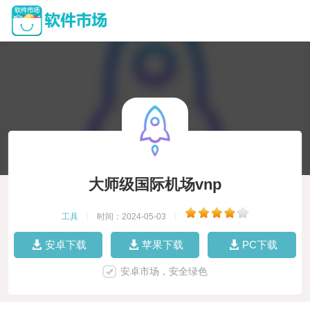
大师级国际机场vnp
工具
|
时间：2024-05-03
|
安卓下载
苹果下载
PC下载
安卓市场，安全绿色