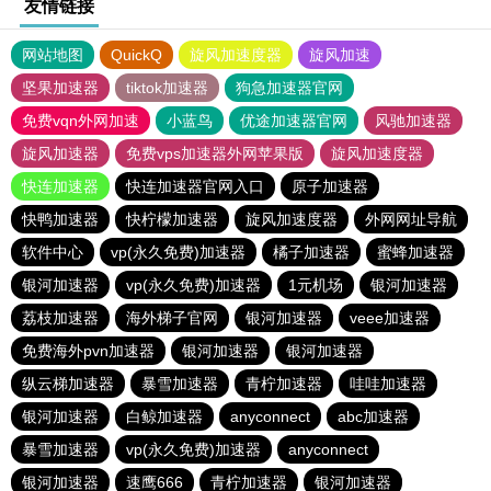
友情链接
网站地图
QuickQ
旋风加速度器
旋风加速
坚果加速器
tiktok加速器
狗急加速器官网
免费vqn外网加速
小蓝鸟
优途加速器官网
风驰加速器
旋风加速器
免费vps加速器外网苹果版
旋风加速度器
快连加速器
快连加速器官网入口
原子加速器
快鸭加速器
快柠檬加速器
旋风加速度器
外网网址导航
软件中心
vp(永久免费)加速器
橘子加速器
蜜蜂加速器
银河加速器
vp(永久免费)加速器
1元机场
银河加速器
荔枝加速器
海外梯子官网
银河加速器
veee加速器
免费海外pvn加速器
银河加速器
银河加速器
纵云梯加速器
暴雪加速器
青柠加速器
哇哇加速器
银河加速器
白鲸加速器
anyconnect
abc加速器
暴雪加速器
vp(永久免费)加速器
anyconnect
银河加速器
速鹰666
青柠加速器
银河加速器