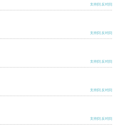
支持
[0]
反对
[0]
支持
[0]
反对
[0]
支持
[0]
反对
[0]
支持
[0]
反对
[0]
支持
[0]
反对
[0]