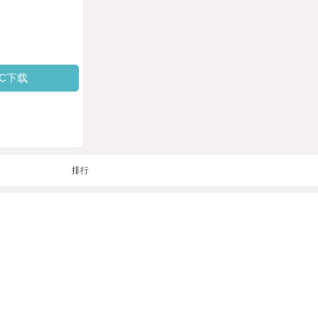
PC下载
排行