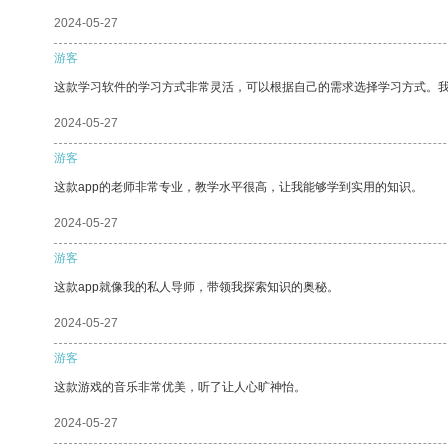
2024-05-27
游客
这款学习软件的学习方式非常灵活，可以根据自己的需求选择学习方式。
2024-05-27
游客
这款app的老师非常专业，教学水平很高，让我能够学到实用的知识。
2024-05-27
游客
这款app就像我的私人导师，带领我探索知识的奥秘。
2024-05-27
游客
这款游戏的音乐非常优美，听了让人心旷神怡。
2024-05-27