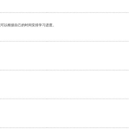
我可以根据自己的时间安排学习进度。