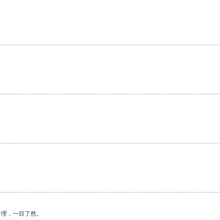
合理，一目了然。