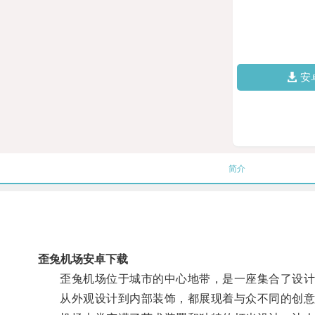
安
简介
歪兔机场安卓下载
歪兔机场位于城市的中心地带，是一座集合了设计
从外观设计到内部装饰，都展现着与众不同的创意