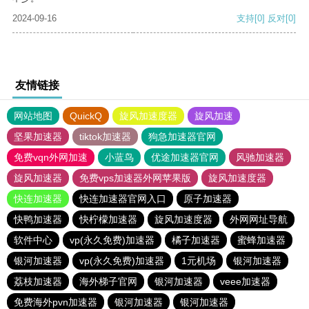
2024-09-16
支持
[0]
反对
[0]
友情链接
网站地图
QuickQ
旋风加速度器
旋风加速
坚果加速器
tiktok加速器
狗急加速器官网
免费vqn外网加速
小蓝鸟
优途加速器官网
风驰加速器
旋风加速器
免费vps加速器外网苹果版
旋风加速度器
快连加速器
快连加速器官网入口
原子加速器
快鸭加速器
快柠檬加速器
旋风加速度器
外网网址导航
软件中心
vp(永久免费)加速器
橘子加速器
蜜蜂加速器
银河加速器
vp(永久免费)加速器
1元机场
银河加速器
荔枝加速器
海外梯子官网
银河加速器
veee加速器
免费海外pvn加速器
银河加速器
银河加速器