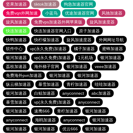
坚果加速器
tiktok加速器
狗急加速器官网
免费vqn外网加速
小蓝鸟
优途加速器官网
风驰加速器
旋风加速器
免费vps加速器外网苹果版
旋风加速度器
快连加速器
快连加速器官网入口
原子加速器
快鸭加速器
快柠檬加速器
旋风加速度器
外网网址导航
软件中心
vp(永久免费)加速器
橘子加速器
蜜蜂加速器
银河加速器
vp(永久免费)加速器
1元机场
银河加速器
荔枝加速器
海外梯子官网
银河加速器
veee加速器
免费海外pvn加速器
银河加速器
银河加速器
纵云梯加速器
暴雪加速器
青柠加速器
哇哇加速器
银河加速器
白鲸加速器
anyconnect
abc加速器
暴雪加速器
vp(永久免费)加速器
anyconnect
银河加速器
速鹰666
青柠加速器
银河加速器
anyconnect
海鸥加速器
anyconnect
银河加速器
银河加速器
银河加速器
优云666
银河加速器