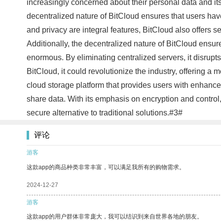
increasingly concerned about their personal data and it
decentralized nature of BitCloud ensures that users have
and privacy are integral features, BitCloud also offers se
Additionally, the decentralized nature of BitCloud ensures
enormous. By eliminating centralized servers, it disrupt
BitCloud, it could revolutionize the industry, offering a
cloud storage platform that provides users with enhanced
share data. With its emphasis on encryption and control, 
secure alternative to traditional solutions.#3#
评论
游客
这款app的商品种类非常丰富，可以满足我所有的购物需求。
2024-12-27
游客
这款app的用户群体非常庞大，我可以结识到来自世界各地的朋友。