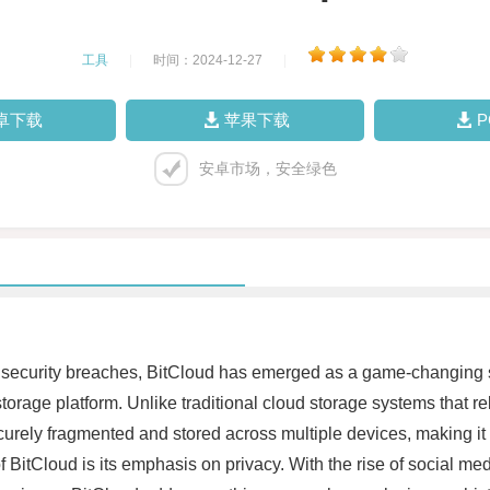
工具
|
时间：2024-12-27
|
卓下载
苹果下载
安卓市场，安全绿色
d security breaches, BitCloud has emerged as a game-changing so
orage platform. Unlike traditional cloud storage systems that rel
curely fragmented and stored across multiple devices, making it 
of BitCloud is its emphasis on privacy. With the rise of social 