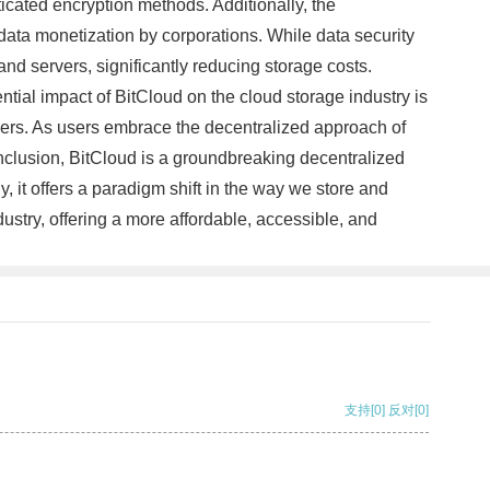
cated encryption methods. Additionally, the
 data monetization by corporations. While data security
 and servers, significantly reducing storage costs.
ential impact of BitCloud on the cloud storage industry is
iders. As users embrace the decentralized approach of
conclusion, BitCloud is a groundbreaking decentralized
 it offers a paradigm shift in the way we store and
ustry, offering a more affordable, accessible, and
支持
[0]
反对
[0]