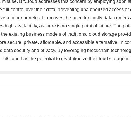
s misuse. BitCloud addresses this concern by employing sophisti
 full control over their data, preventing unauthorized access or
veral other benefits. It removes the need for costly data centers
 high availability, as there is no single point of failure. The pot
s the existing business models of traditional cloud storage prov
 more secure, private, affordable, and accessible alternative. In 
 data security and privacy. By leveraging blockchain technology,
BitCloud has the potential to revolutionize the cloud storage ind