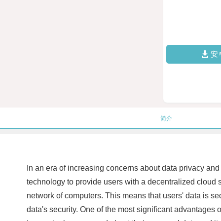
安
简介
In an era of increasing concerns about data privacy an
technology to provide users with a decentralized cloud st
network of computers. This means that users' data is se
data's security. One of the most significant advantages 