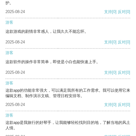
护。
2025-08-24
支持
[0]
反对
[0]
游客
这款游戏的剧情非常感人，让我久久不能忘怀。
2025-08-24
支持
[0]
反对
[0]
游客
这款软件的操作非常简单，即使是小白也能快速上手。
2025-08-24
支持
[0]
反对
[0]
游客
这款app的功能非常强大，可以满足我所有的工作需求。我可以使用它来
编辑文档、制作演示文稿、管理日程安排等。
2025-08-24
支持
[0]
反对
[0]
游客
这款app是我旅行的好帮手，让我能够轻松找到目的地，了解当地的风土
人情。