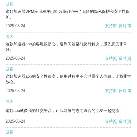
游客
这款加速器VPM应用程序已经为我们带来了无限的隐私保护和安全性保
护。
2025-08-24
支持
[0]
反对
[0]
游客
这款加速器app的客服很贴心，遇到问题都能及时解决，服务态度非常
好。
2025-08-24
支持
[0]
反对
[0]
游客
这款加速器app的安全性很高，使用过程中不会泄露个人信息，让我非常
放心。
2025-08-24
支持
[0]
反对
[0]
游客
这款app就像我的社交平台，让我能够与志同道合的朋友一起交流。
2025-08-24
支持
[0]
反对
[0]
游客