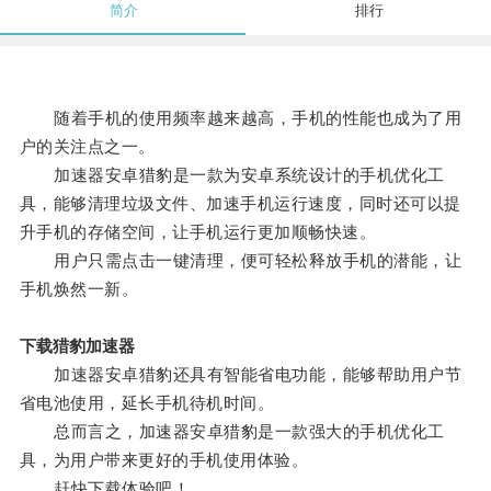
简介
排行
随着手机的使用频率越来越高，手机的性能也成为了用
户的关注点之一。
加速器安卓猎豹是一款为安卓系统设计的手机优化工
具，能够清理垃圾文件、加速手机运行速度，同时还可以提
升手机的存储空间，让手机运行更加顺畅快速。
用户只需点击一键清理，便可轻松释放手机的潜能，让
手机焕然一新。
下载猎豹加速器
加速器安卓猎豹还具有智能省电功能，能够帮助用户节
省电池使用，延长手机待机时间。
总而言之，加速器安卓猎豹是一款强大的手机优化工
具，为用户带来更好的手机使用体验。
赶快下载体验吧！。