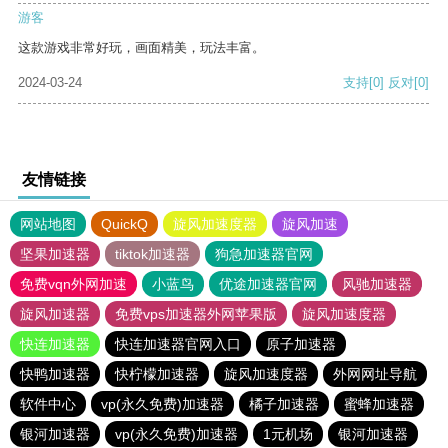
游客
这款游戏非常好玩，画面精美，玩法丰富。
2024-03-24
支持
[0]
反对
[0]
友情链接
网站地图
QuickQ
旋风加速度器
旋风加速
坚果加速器
tiktok加速器
狗急加速器官网
免费vqn外网加速
小蓝鸟
优途加速器官网
风驰加速器
旋风加速器
免费vps加速器外网苹果版
旋风加速度器
快连加速器
快连加速器官网入口
原子加速器
快鸭加速器
快柠檬加速器
旋风加速度器
外网网址导航
软件中心
vp(永久免费)加速器
橘子加速器
蜜蜂加速器
银河加速器
vp(永久免费)加速器
1元机场
银河加速器