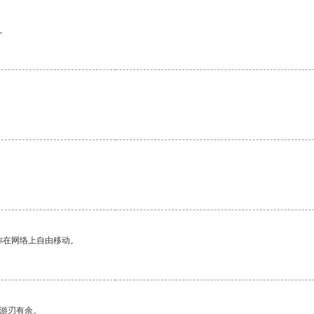
。
你在网络上自由移动。
中游刃有余。