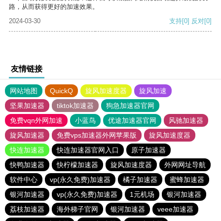
路，从而获得更好的加速效果。
2024-03-30
支持
[0]
反对
[0]
友情链接
网站地图
QuickQ
旋风加速度器
旋风加速
坚果加速器
tiktok加速器
狗急加速器官网
免费vqn外网加速
小蓝鸟
优途加速器官网
风驰加速器
旋风加速器
免费vps加速器外网苹果版
旋风加速度器
快连加速器
快连加速器官网入口
原子加速器
快鸭加速器
快柠檬加速器
旋风加速度器
外网网址导航
软件中心
vp(永久免费)加速器
橘子加速器
蜜蜂加速器
银河加速器
vp(永久免费)加速器
1元机场
银河加速器
荔枝加速器
海外梯子官网
银河加速器
veee加速器