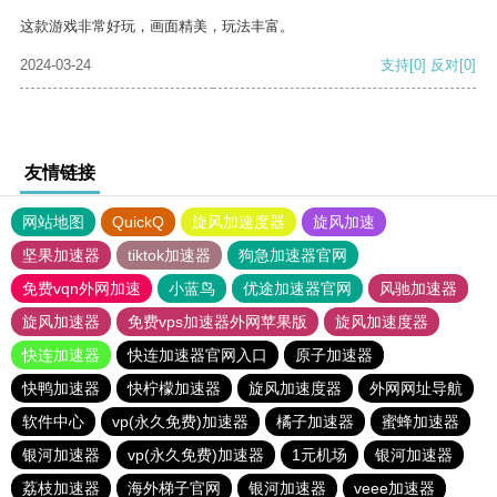
这款游戏非常好玩，画面精美，玩法丰富。
2024-03-24
支持
[0]
反对
[0]
友情链接
网站地图
QuickQ
旋风加速度器
旋风加速
坚果加速器
tiktok加速器
狗急加速器官网
免费vqn外网加速
小蓝鸟
优途加速器官网
风驰加速器
旋风加速器
免费vps加速器外网苹果版
旋风加速度器
快连加速器
快连加速器官网入口
原子加速器
快鸭加速器
快柠檬加速器
旋风加速度器
外网网址导航
软件中心
vp(永久免费)加速器
橘子加速器
蜜蜂加速器
银河加速器
vp(永久免费)加速器
1元机场
银河加速器
荔枝加速器
海外梯子官网
银河加速器
veee加速器